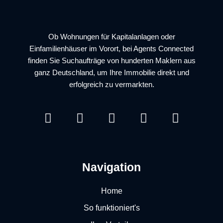
Ob Wohnungen für Kapitalanlagen oder
Einfamilienhäuser im Vorort, bei Agents Connected
finden Sie Suchaufträge von hunderten Maklern aus
ganz Deutschland, um Ihre Immobilie direkt und
erfolgreich zu vermarkten.
I
F
L
Y
T
n
a
i
o
i
s
c
n
u
k
t
e
k
t
t
a
b
e
u
o
Navigation
g
o
d
b
k
r
o
i
e
Home
a
k
n
So funktioniert's
m