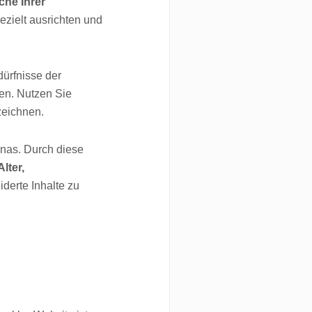
he Ihrer
zielt ausrichten und
dürfnisse der
en. Nutzen Sie
zeichnen.
onas. Durch diese
lter,
derte Inhalte zu