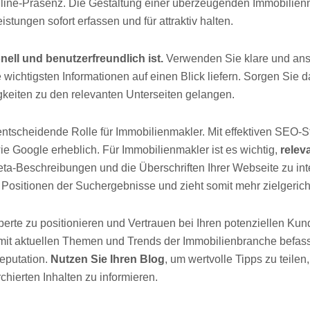
Online-Präsenz. Die Gestaltung einer überzeugenden Immobilien
istungen sofort erfassen und für attraktiv halten.
nell und benutzerfreundlich ist.
Verwenden Sie klare und ans
 wichtigsten Informationen auf einen Blick liefern. Sorgen Sie d
rigkeiten zu den relevanten Unterseiten gelangen.
entscheidende Rolle für Immobilienmakler. Mit effektiven SEO-St
e Google erheblich. Für Immobilienmakler ist es wichtig,
relev
Meta-Beschreibungen und die Überschriften Ihrer Webseite zu int
 Positionen der Suchergebnisse und zieht somit mehr zielgericht
perte zu positionieren und Vertrauen bei Ihren potenziellen Ku
h mit aktuellen Themen und Trends der Immobilienbranche befas
Reputation.
Nutzen Sie Ihren Blog
, um wertvolle Tipps zu teilen
chierten Inhalten zu informieren.