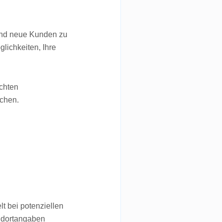
 und neue Kunden zu
lichkeiten, Ihre
chten
echen.
t bei potenziellen
andortangaben