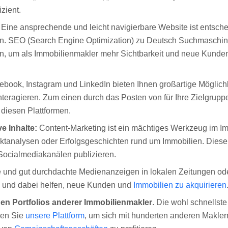
izient.
Eine ansprechende und leicht navigierbare Website ist entsch
n. SEO (Search Engine Optimization) zu Deutsch Suchmaschine
den, um als Immobilienmakler mehr Sichtbarkeit und neue Kunde
book, Instagram und LinkedIn bieten Ihnen großartige Möglichk
nteragieren. Zum einen durch das Posten von für Ihre Zielgruppe
diesen Plattformen.
e Inhalte:
Content-Marketing ist ein mächtiges Werkzeug im Im
arktanalysen oder Erfolgsgeschichten rund um Immobilien. Dies
 Socialmediakanälen publizieren.
 und gut durchdachte Medienanzeigen in lokalen Zeitungen ode
rn und dabei helfen, neue Kunden und
Immobilien zu akquirieren
den Portfolios anderer Immobilienmakler
. Die wohl schnellst
zen Sie
unsere Plattform
, um sich mit hunderten anderen Makler