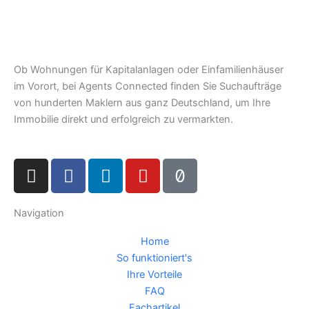
Ob Wohnungen für Kapitalanlagen oder Einfamilienhäuser
im Vorort, bei Agents Connected finden Sie Suchaufträge
von hunderten Maklern aus ganz Deutschland, um Ihre
Immobilie direkt und erfolgreich zu vermarkten.
I
F
L
Y
T
n
a
i
o
i
s
c
n
u
k
Navigation
t
e
k
t
t
a
b
e
u
o
Home
g
o
d
b
k
So funktioniert's
r
o
i
e
Ihre Vorteile
a
k
n
FAQ
m
Fachartikel