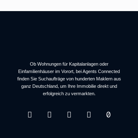
Ob Wohnungen für Kapitalanlagen oder
Einfamilienhäuser im Vorort, bei Agents Connected
finden Sie Suchaufträge von hunderten Maklern aus
ganz Deutschland, um Ihre Immobilie direkt und
erfolgreich zu vermarkten.
I
F
L
Y
T
n
a
i
o
i
s
c
n
u
k
t
e
k
t
t