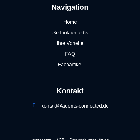
a
b
e
u
o
Navigation
g
o
d
b
k
r
o
i
e
Home
a
k
n
So funktioniert's
m
Ihre Vorteile
FAQ
Fachartikel
Kontakt
kontakt@agents-connected.de